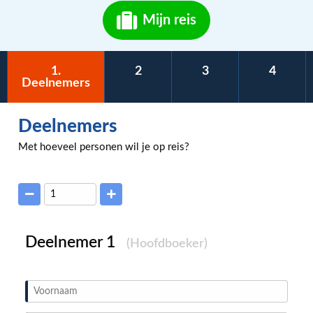
Mijn reis
1
.
2
3
4
Deelnemers
Deelnemers
Met hoeveel personen wil je op reis?
Deelnemer
(Hoofdboeker)