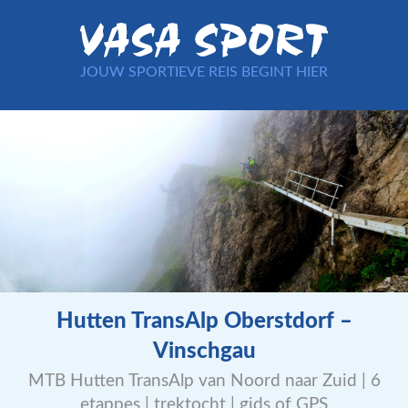
JOUW SPORTIEVE REIS BEGINT HIER
Hutten TransAlp Oberstdorf –
Vinschgau
MTB Hutten TransAlp van Noord naar Zuid | 6
etappes | trektocht | gids of GPS