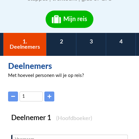
Mijn reis
1
.
2
3
4
Deelnemers
Deelnemers
Met hoeveel personen wil je op reis?
Deelnemer
(Hoofdboeker)