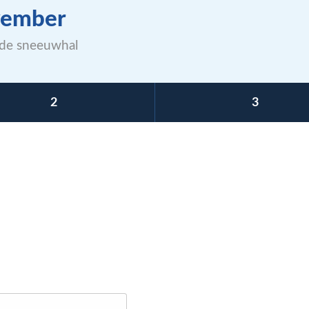
vember
n de sneeuwhal
2
3