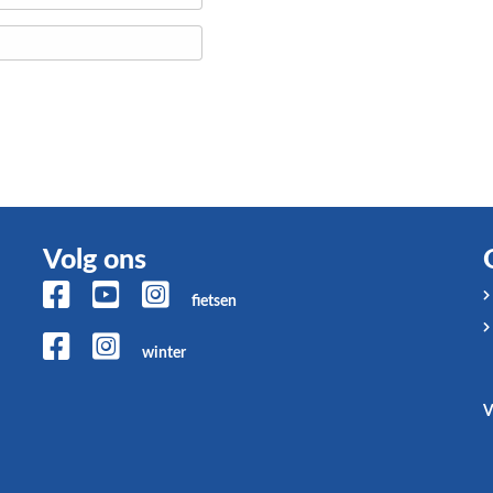
Volg ons
fietsen
winter
V